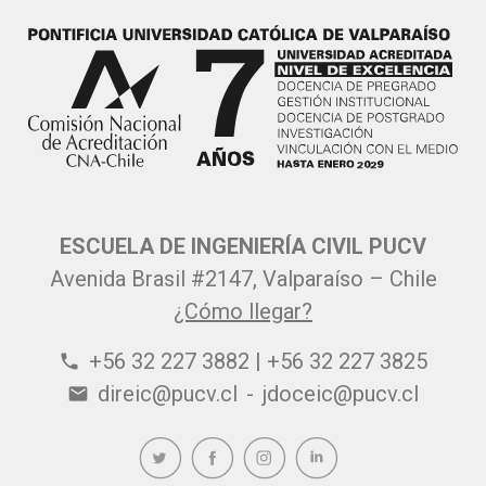
ESCUELA DE INGENIERÍA CIVIL PUCV
Avenida Brasil #2147, Valparaíso – Chile
¿Cómo llegar?
+56 32 227 3882 | +56 32 227 3825
phone
direic@pucv.cl
-
jdoceic@pucv.cl
email