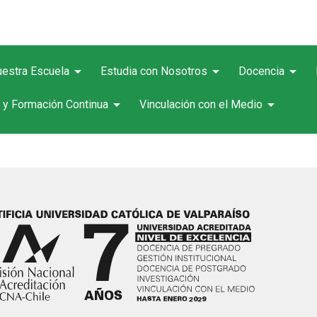
arrow_drop_down
arrow_drop_down
arrow_drop_down
estra Escuela
Estudia con Nosotros
Docencia
arrow_drop_down
arrow_drop_down
 y Formación Continua
Vinculación con el Medio