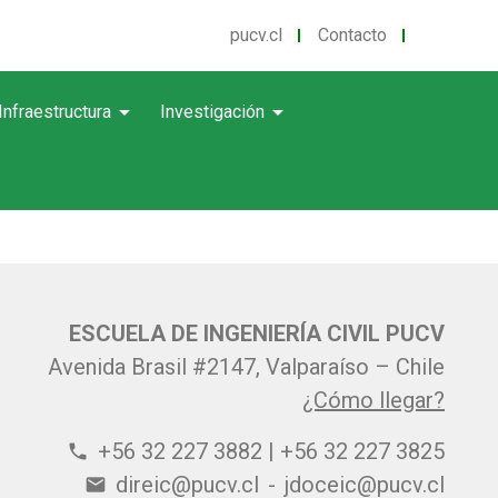
pucv.cl
Contacto
arrow_drop_down
arrow_drop_down
Infraestructura
Investigación
ESCUELA DE INGENIERÍA CIVIL PUCV
Avenida Brasil #2147, Valparaíso – Chile
¿Cómo llegar?
+56 32 227 3882 | +56 32 227 3825
phone
direic@pucv.cl
-
jdoceic@pucv.cl
email