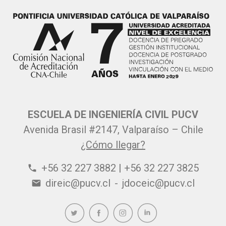
ESCUELA DE INGENIERÍA CIVIL PUCV
Avenida Brasil #2147, Valparaíso – Chile
¿Cómo llegar?
+56 32 227 3882 | +56 32 227 3825
phone
direic@pucv.cl
-
jdoceic@pucv.cl
email