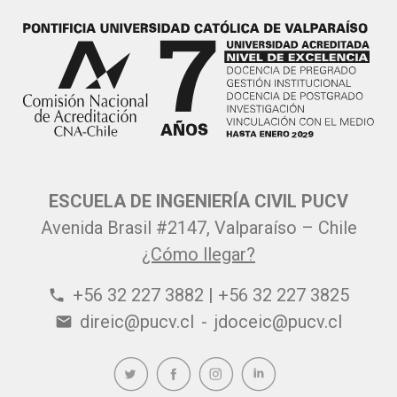
ESCUELA DE INGENIERÍA CIVIL PUCV
Avenida Brasil #2147, Valparaíso – Chile
¿Cómo llegar?
+56 32 227 3882 | +56 32 227 3825
phone
direic@pucv.cl
-
jdoceic@pucv.cl
email