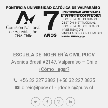
ESCUELA DE INGENIERÍA CIVIL PUCV
Avenida Brasil #2147, Valparaíso – Chile
¿Cómo llegar?
+56 32 227 3882 | +56 32 227 3825
phone
direic@pucv.cl
-
jdoceic@pucv.cl
email