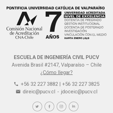
ESCUELA DE INGENIERÍA CIVIL PUCV
Avenida Brasil #2147, Valparaíso – Chile
¿Cómo llegar?
+56 32 227 3882 | +56 32 227 3825
phone
direic@pucv.cl
-
jdoceic@pucv.cl
email