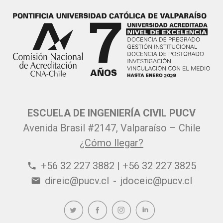
ESCUELA DE INGENIERÍA CIVIL PUCV
Avenida Brasil #2147, Valparaíso – Chile
¿Cómo llegar?
+56 32 227 3882 | +56 32 227 3825
phone
direic@pucv.cl
-
jdoceic@pucv.cl
email