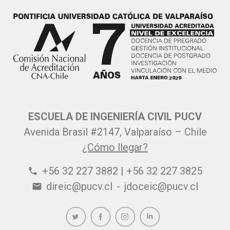
ESCUELA DE INGENIERÍA CIVIL PUCV
Avenida Brasil #2147, Valparaíso – Chile
¿Cómo llegar?
+56 32 227 3882 | +56 32 227 3825
phone
direic@pucv.cl
-
jdoceic@pucv.cl
email