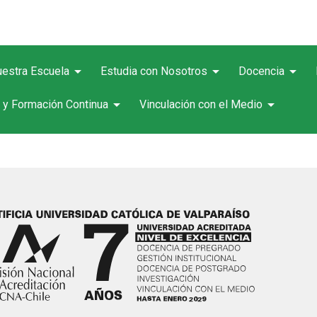
arrow_drop_down
arrow_drop_down
arrow_drop_down
estra Escuela
Estudia con Nosotros
Docencia
arrow_drop_down
arrow_drop_down
 y Formación Continua
Vinculación con el Medio