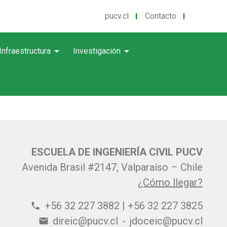
pucv.cl
Contacto
arrow_drop_down
arrow_drop_down
Infraestructura
Investigación
ESCUELA DE INGENIERÍA CIVIL PUCV
Avenida Brasil #2147, Valparaíso – Chile
¿Cómo llegar?
+56 32 227 3882 | +56 32 227 3825
phone
direic@pucv.cl
-
jdoceic@pucv.cl
email