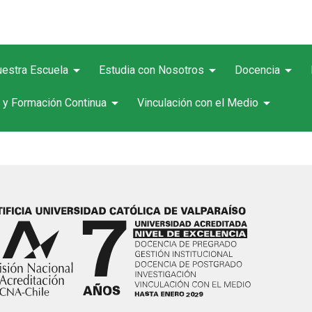
arrow_drop_down
arrow_drop_down
arrow_drop_down
estra Escuela
Estudia con Nosotros
Docencia
arrow_drop_down
arrow_drop_down
 y Formación Continua
Vinculación con el Medio