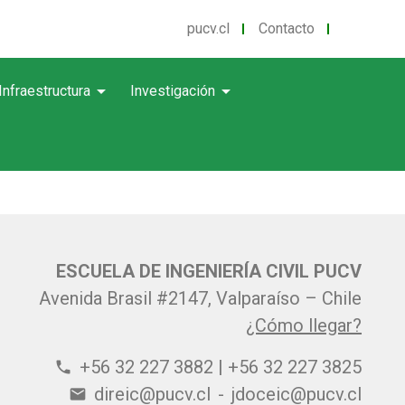
pucv.cl
Contacto
arrow_drop_down
arrow_drop_down
Infraestructura
Investigación
ESCUELA DE INGENIERÍA CIVIL PUCV
Avenida Brasil #2147, Valparaíso – Chile
¿Cómo llegar?
+56 32 227 3882 | +56 32 227 3825
phone
direic@pucv.cl
-
jdoceic@pucv.cl
email