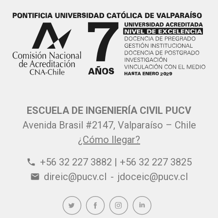
ESCUELA DE INGENIERÍA CIVIL PUCV
Avenida Brasil #2147, Valparaíso – Chile
¿Cómo llegar?
+56 32 227 3882 | +56 32 227 3825
phone
direic@pucv.cl
-
jdoceic@pucv.cl
email