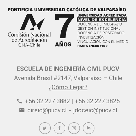
ESCUELA DE INGENIERÍA CIVIL PUCV
Avenida Brasil #2147, Valparaíso – Chile
¿Cómo llegar?
+56 32 227 3882 | +56 32 227 3825
phone
direic@pucv.cl
-
jdoceic@pucv.cl
email