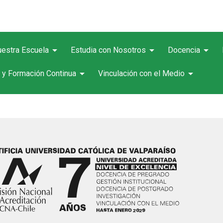
arrow_drop_down
arrow_drop_down
arrow_drop_down
estra Escuela
Estudia con Nosotros
Docencia
arrow_drop_down
arrow_drop_down
 y Formación Continua
Vinculación con el Medio