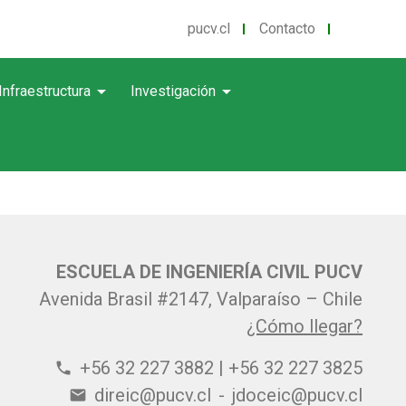
pucv.cl
Contacto
arrow_drop_down
arrow_drop_down
Infraestructura
Investigación
ESCUELA DE INGENIERÍA CIVIL PUCV
Avenida Brasil #2147, Valparaíso – Chile
¿Cómo llegar?
+56 32 227 3882 | +56 32 227 3825
phone
direic@pucv.cl
-
jdoceic@pucv.cl
email