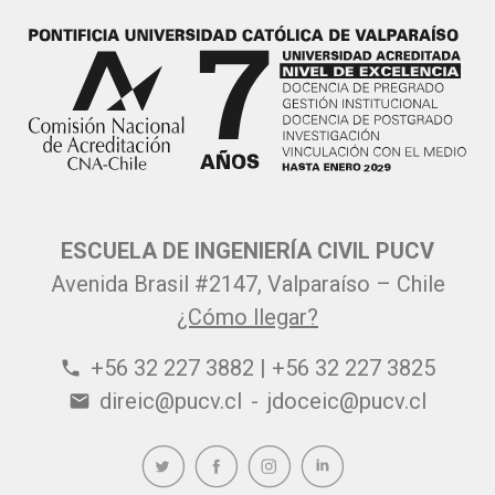
ESCUELA DE INGENIERÍA CIVIL PUCV
Avenida Brasil #2147, Valparaíso – Chile
¿Cómo llegar?
+56 32 227 3882 | +56 32 227 3825
phone
direic@pucv.cl
-
jdoceic@pucv.cl
email