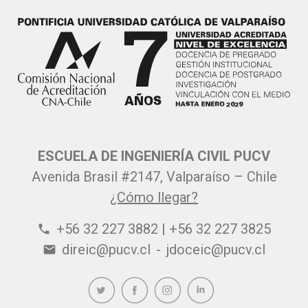
ESCUELA DE INGENIERÍA CIVIL PUCV
Avenida Brasil #2147, Valparaíso – Chile
¿Cómo llegar?
+56 32 227 3882 | +56 32 227 3825
phone
direic@pucv.cl
-
jdoceic@pucv.cl
email