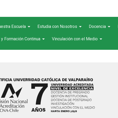
arrow_drop_down
arrow_drop_down
arrow_drop_down
estra Escuela
Estudia con Nosotros
Docencia
arrow_drop_down
arrow_drop_down
 y Formación Continua
Vinculación con el Medio