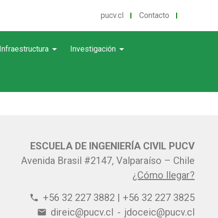
pucv.cl
Contacto
arrow_drop_down
arrow_drop_down
Infraestructura
Investigación
ESCUELA DE INGENIERÍA CIVIL PUCV
Avenida Brasil #2147, Valparaíso – Chile
¿Cómo llegar?
+56 32 227 3882 | +56 32 227 3825
phone
direic@pucv.cl
-
jdoceic@pucv.cl
email