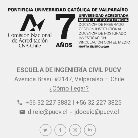
ESCUELA DE INGENIERÍA CIVIL PUCV
Avenida Brasil #2147, Valparaíso – Chile
¿Cómo llegar?
+56 32 227 3882 | +56 32 227 3825
phone
direic@pucv.cl
-
jdoceic@pucv.cl
email