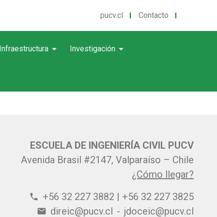
pucv.cl
Contacto
arrow_drop_down
arrow_drop_down
Infraestructura
Investigación
ESCUELA DE INGENIERÍA CIVIL PUCV
Avenida Brasil #2147, Valparaíso – Chile
¿Cómo llegar?
+56 32 227 3882 | +56 32 227 3825
phone
direic@pucv.cl
-
jdoceic@pucv.cl
email