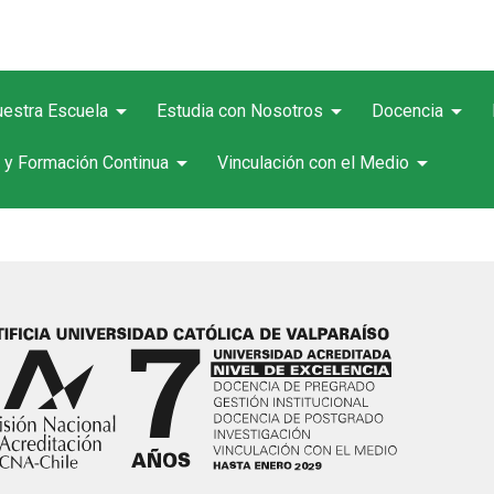
arrow_drop_down
arrow_drop_down
arrow_drop_down
estra Escuela
Estudia con Nosotros
Docencia
arrow_drop_down
arrow_drop_down
 y Formación Continua
Vinculación con el Medio