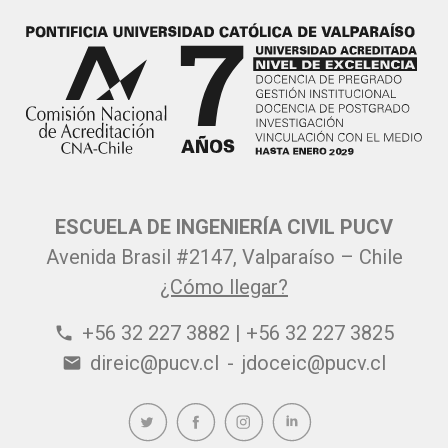
ESCUELA DE INGENIERÍA CIVIL PUCV
Avenida Brasil #2147, Valparaíso – Chile
¿Cómo llegar?
+56 32 227 3882 | +56 32 227 3825
phone
direic@pucv.cl
-
jdoceic@pucv.cl
email