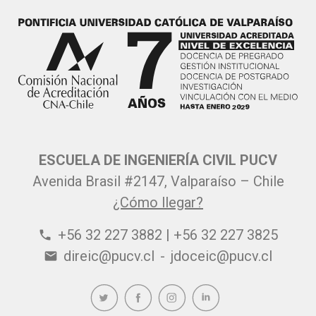
ESCUELA DE INGENIERÍA CIVIL PUCV
Avenida Brasil #2147, Valparaíso – Chile
¿Cómo llegar?
+56 32 227 3882 | +56 32 227 3825
phone
direic@pucv.cl
-
jdoceic@pucv.cl
email