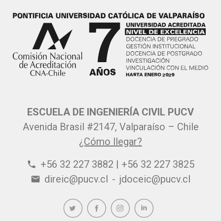
ESCUELA DE INGENIERÍA CIVIL PUCV
Avenida Brasil #2147, Valparaíso – Chile
¿Cómo llegar?
+56 32 227 3882 | +56 32 227 3825
phone
direic@pucv.cl
-
jdoceic@pucv.cl
email