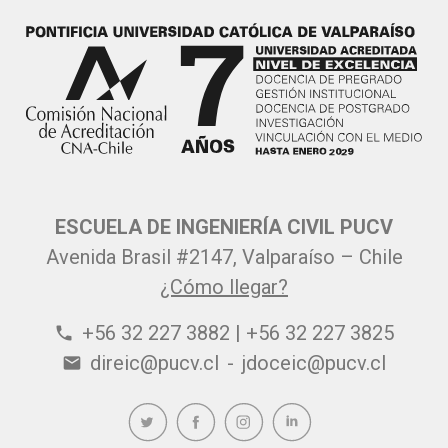
ESCUELA DE INGENIERÍA CIVIL PUCV
Avenida Brasil #2147, Valparaíso – Chile
¿Cómo llegar?
+56 32 227 3882 | +56 32 227 3825
phone
direic@pucv.cl
-
jdoceic@pucv.cl
email