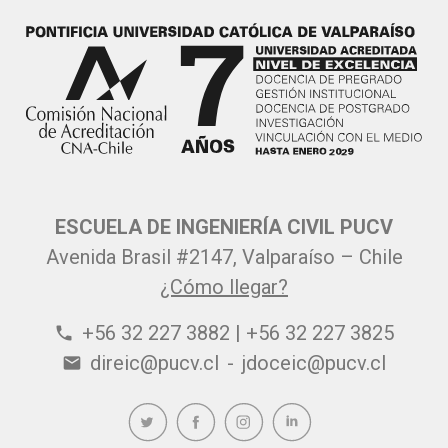
ESCUELA DE INGENIERÍA CIVIL PUCV
Avenida Brasil #2147, Valparaíso – Chile
¿Cómo llegar?
+56 32 227 3882 | +56 32 227 3825
phone
direic@pucv.cl
-
jdoceic@pucv.cl
email