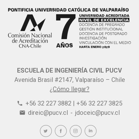
ESCUELA DE INGENIERÍA CIVIL PUCV
Avenida Brasil #2147, Valparaíso – Chile
¿Cómo llegar?
+56 32 227 3882 | +56 32 227 3825
phone
direic@pucv.cl
-
jdoceic@pucv.cl
email