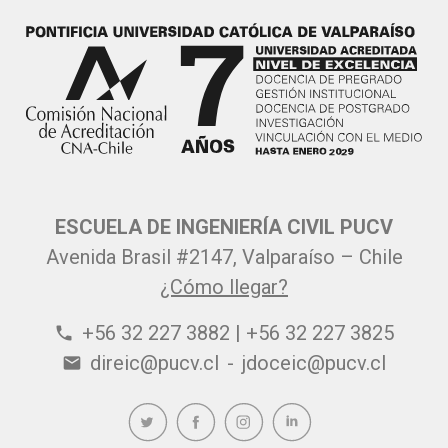
ESCUELA DE INGENIERÍA CIVIL PUCV
Avenida Brasil #2147, Valparaíso – Chile
¿Cómo llegar?
+56 32 227 3882 | +56 32 227 3825
phone
direic@pucv.cl
-
jdoceic@pucv.cl
email