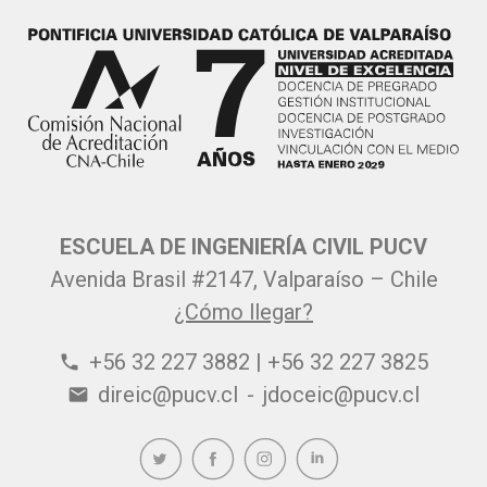
ESCUELA DE INGENIERÍA CIVIL PUCV
Avenida Brasil #2147, Valparaíso – Chile
¿Cómo llegar?
+56 32 227 3882 | +56 32 227 3825
phone
direic@pucv.cl
-
jdoceic@pucv.cl
email