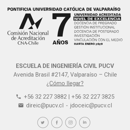
ESCUELA DE INGENIERÍA CIVIL PUCV
Avenida Brasil #2147, Valparaíso – Chile
¿Cómo llegar?
+56 32 227 3882 | +56 32 227 3825
phone
direic@pucv.cl
-
jdoceic@pucv.cl
email