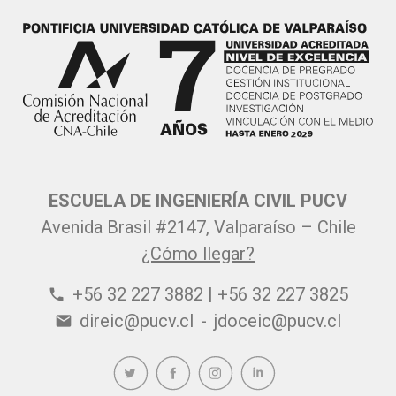
ESCUELA DE INGENIERÍA CIVIL PUCV
Avenida Brasil #2147, Valparaíso – Chile
¿Cómo llegar?
+56 32 227 3882 | +56 32 227 3825
phone
direic@pucv.cl
-
jdoceic@pucv.cl
email