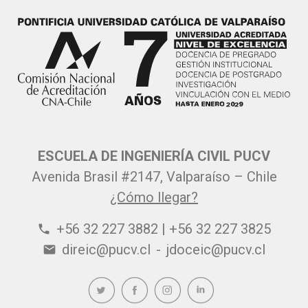
ESCUELA DE INGENIERÍA CIVIL PUCV
Avenida Brasil #2147, Valparaíso – Chile
¿Cómo llegar?
+56 32 227 3882 | +56 32 227 3825
phone
direic@pucv.cl
-
jdoceic@pucv.cl
email