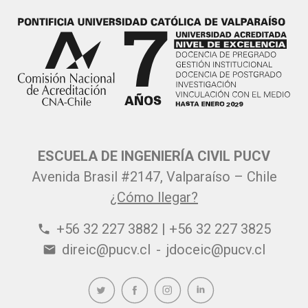
ESCUELA DE INGENIERÍA CIVIL PUCV
Avenida Brasil #2147, Valparaíso – Chile
¿Cómo llegar?
+56 32 227 3882 | +56 32 227 3825
phone
direic@pucv.cl
-
jdoceic@pucv.cl
email