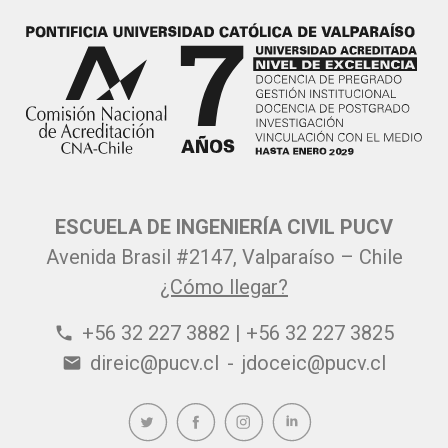
ESCUELA DE INGENIERÍA CIVIL PUCV
Avenida Brasil #2147, Valparaíso – Chile
¿Cómo llegar?
+56 32 227 3882 | +56 32 227 3825
phone
direic@pucv.cl
-
jdoceic@pucv.cl
email