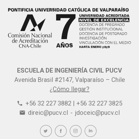
ESCUELA DE INGENIERÍA CIVIL PUCV
Avenida Brasil #2147, Valparaíso – Chile
¿Cómo llegar?
+56 32 227 3882 | +56 32 227 3825
phone
direic@pucv.cl
-
jdoceic@pucv.cl
email