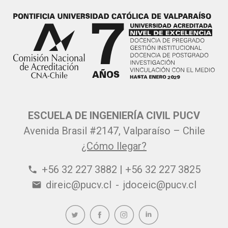
ESCUELA DE INGENIERÍA CIVIL PUCV
Avenida Brasil #2147, Valparaíso – Chile
¿Cómo llegar?
+56 32 227 3882 | +56 32 227 3825
phone
direic@pucv.cl
-
jdoceic@pucv.cl
email