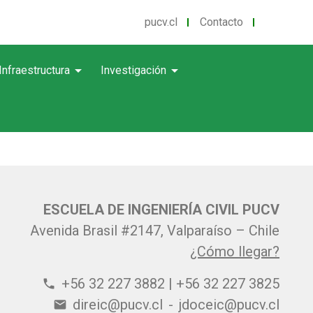
pucv.cl
Contacto
arrow_drop_down
arrow_drop_down
Infraestructura
Investigación
ESCUELA DE INGENIERÍA CIVIL PUCV
Avenida Brasil #2147, Valparaíso – Chile
¿Cómo llegar?
+56 32 227 3882 | +56 32 227 3825
phone
direic@pucv.cl
-
jdoceic@pucv.cl
email