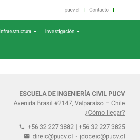
pucv.cl
Contacto
arrow_drop_down
arrow_drop_down
Infraestructura
Investigación
ESCUELA DE INGENIERÍA CIVIL PUCV
Avenida Brasil #2147, Valparaíso – Chile
¿Cómo llegar?
+56 32 227 3882 | +56 32 227 3825
phone
direic@pucv.cl
-
jdoceic@pucv.cl
email