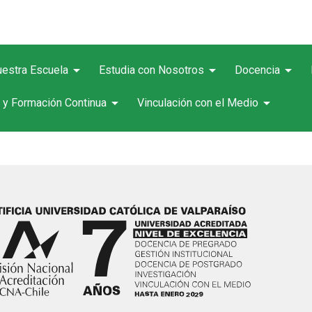
arrow_drop_down
arrow_drop_down
arrow_drop_down
estra Escuela
Estudia con Nosotros
Docencia
arrow_drop_down
arrow_drop_down
 y Formación Continua
Vinculación con el Medio