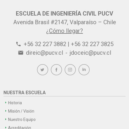
ESCUELA DE INGENIERÍA CIVIL PUCV
Avenida Brasil #2147, Valparaíso – Chile
¿Cómo llegar?
+56 32 227 3882 | +56 32 227 3825
phone
direic@pucv.cl
-
jdoceic@pucv.cl
email
NUESTRA ESCUELA
Historia
Misión / Visión
Nuestro Equipo
Acreditación