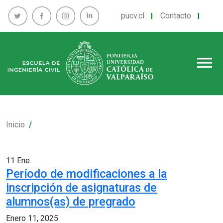
pucv.cl
Contacto
menu
Inicio
11
Ene
Período de modificaciones a la
inscripción de asignaturas de
alumnos(as) de pregrado
Enero 11, 2025