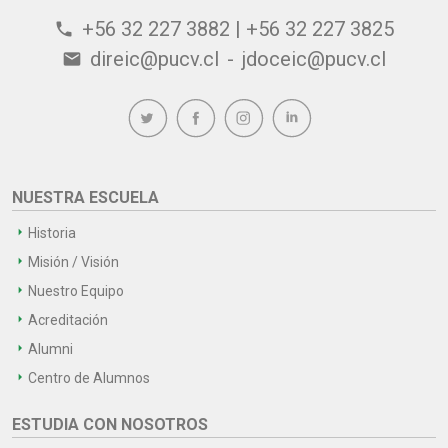
+56 32 227 3882 | +56 32 227 3825
phone
direic@pucv.cl
-
jdoceic@pucv.cl
email
NUESTRA ESCUELA
Historia
Misión / Visión
Nuestro Equipo
Acreditación
Alumni
Centro de Alumnos
ESTUDIA CON NOSOTROS