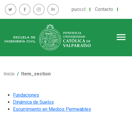
pucv.cl
Contacto
menu
Inicio
Item_section
Fundaciones
Dinámica de Suelos
Escurrimiento en Medios Permeables