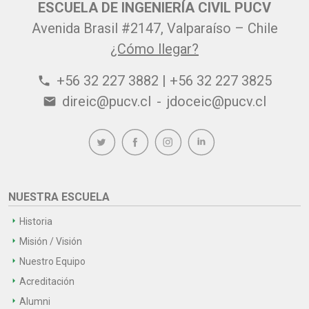
ESCUELA DE INGENIERÍA CIVIL PUCV
Avenida Brasil #2147, Valparaíso – Chile
¿Cómo llegar?
+56 32 227 3882 | +56 32 227 3825
phone
direic@pucv.cl
-
jdoceic@pucv.cl
email
NUESTRA ESCUELA
Historia
Misión / Visión
Nuestro Equipo
Acreditación
Alumni