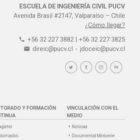
ESCUELA DE INGENIERÍA CIVIL PUCV
Avenida Brasil #2147, Valparaíso – Chile
¿Cómo llegar?
+56 32 227 3882 | +56 32 227 3825
phone
direic@pucv.cl
-
jdoceic@pucv.cl
email
TGRADO Y FORMACIÓN
VINCULACIÓN CON EL
TINUA
MEDIO
gíster
Noticias
plomados
Documental Miniserie