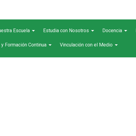
arrow_drop_down
arrow_drop_down
arrow_drop_down
estra Escuela
Estudia con Nosotros
Docencia
arrow_drop_down
arrow_drop_down
 y Formación Continua
Vinculación con el Medio