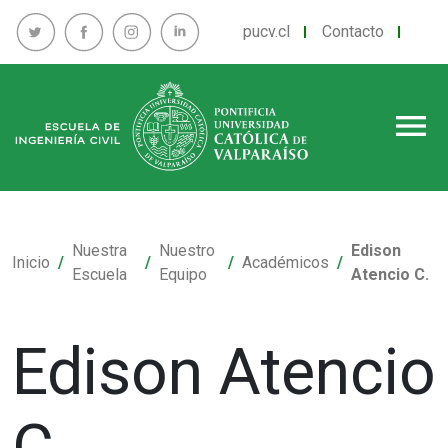
pucv.cl
Contacto
menu
Nuestra
Nuestro
Edison
Inicio
Académicos
Escuela
Equipo
Atencio C.
Edison Atencio