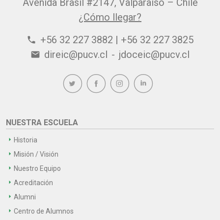
Avenida Brasil #2147, Valparaíso – Chile
¿Cómo llegar?
+56 32 227 3882 | +56 32 227 3825
phone
direic@pucv.cl
-
jdoceic@pucv.cl
email
NUESTRA ESCUELA
Historia
Misión / Visión
Nuestro Equipo
Acreditación
Alumni
Centro de Alumnos