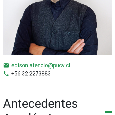
edison.atencio@pucv.cl
email
+56 32 2273883
phone
Antecedentes