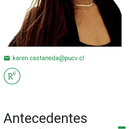
karen.castaneda@pucv.cl
email
Antecedentes