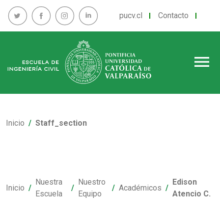
pucv.cl
Contacto
menu
Inicio
Staff_section
Nuestra
Nuestro
Edison
Inicio
Académicos
Escuela
Equipo
Atencio C.