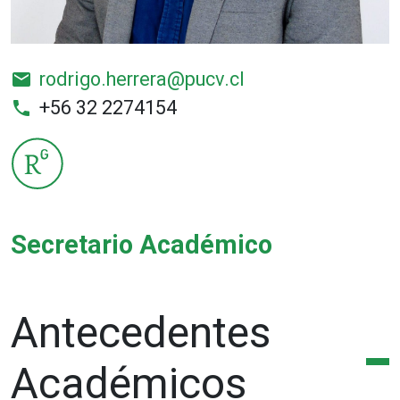
rodrigo.herrera@pucv.cl
email
+56 32 2274154
phone
Secretario Académico
Antecedentes
Académicos