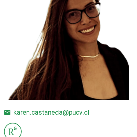
karen.castaneda@pucv.cl
email