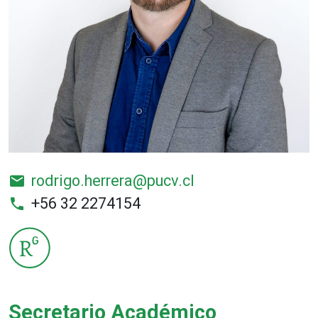
rodrigo.herrera@pucv.cl
email
+56 32 2274154
phone
Secretario Académico