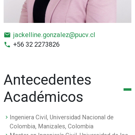
jackelline.gonzalez@pucv.cl
email
+56 32 2273826
phone
Antecedentes
Académicos
Ingeniera Civil, Universidad Nacional de
Colombia, Manizales, Colombia