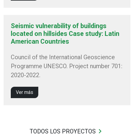
Seismic vulnerability of buildings
located on hillsides Case study: Latin
American Countries
Council of the International Geoscience
Programme UNESCO. Project number 701:
2020-2022.
Ver más
keyboard_arrow_right
TODOS LOS PROYECTOS