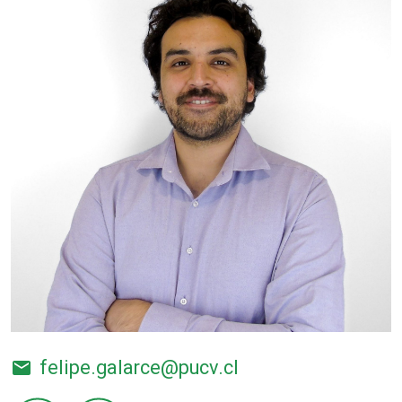
felipe.galarce@pucv.cl
email