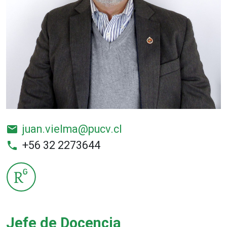
juan.vielma@pucv.cl
email
+56 32 2273644
phone
Jefe de Docencia