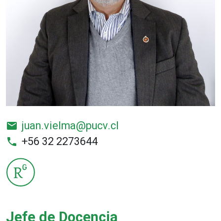
juan.vielma@pucv.cl
email
+56 32 2273644
phone
Jefe de Docencia