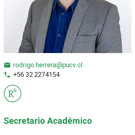
rodrigo.herrera@pucv.cl
email
+56 32 2274154
phone
Secretario Académico