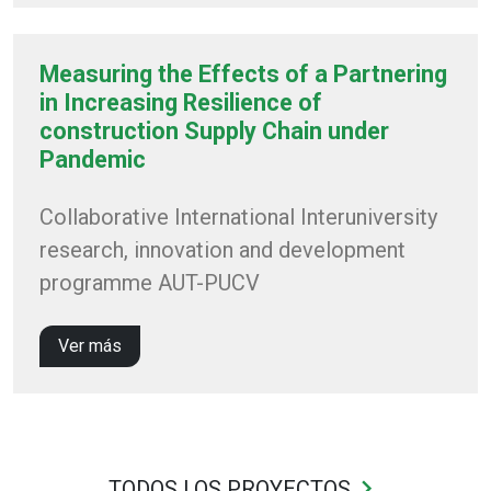
Measuring the Effects of a Partnering
in Increasing Resilience of
construction Supply Chain under
Pandemic
Collaborative International Interuniversity
research, innovation and development
programme AUT-PUCV
Ver más
keyboard_arrow_right
TODOS LOS PROYECTOS