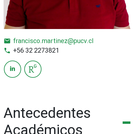
francisco.martinez@pucv.cl
email
+56 32 2273821
phone
Antecedentes
Académicos